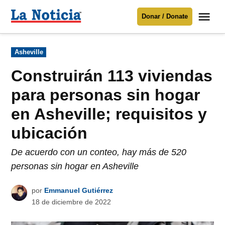
Saltar
Me
Donar / Donate
al
La
Noticia
contenido
Publicado
Asheville
en
Para mantenerte informado necesitamos
tu apoyo
.
Construirán 113 viviendas
Donar
para personas sin hogar
en Asheville; requisitos y
ubicación
De acuerdo con un conteo, hay más de 520
personas sin hogar en Asheville
por
Emmanuel Gutiérrez
18 de diciembre de 2022