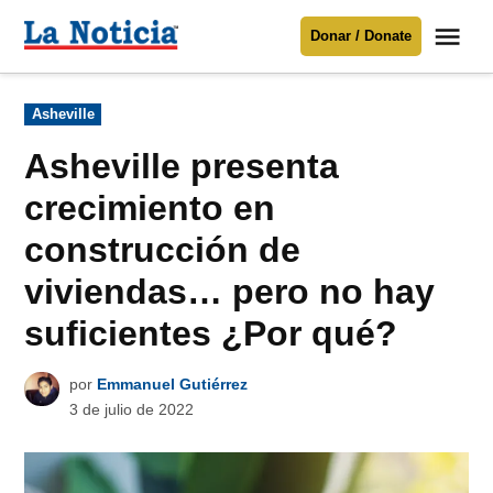
Saltar
Me
Donar / Donate
al
La
Noticia
contenido
Publicado
Asheville
en
Para mantenerte informado necesitamos
tu apoyo
.
Asheville presenta
Donar
crecimiento en
construcción de
viviendas… pero no hay
suficientes ¿Por qué?
por
Emmanuel Gutiérrez
3 de julio de 2022