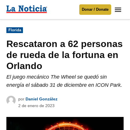
Saltar
Me
Donar / Donate
al
La
Noticia
contenido
Publicado
Florida
en
Para mantenerte informado necesitamos
tu apoyo
.
Rescataron a 62 personas
Donar
de rueda de la fortuna en
Orlando
El juego mecánico The Wheel se quedó sin
energía el sábado 31 de diciembre en ICON Park.
por
Daniel González
2 de enero de 2023