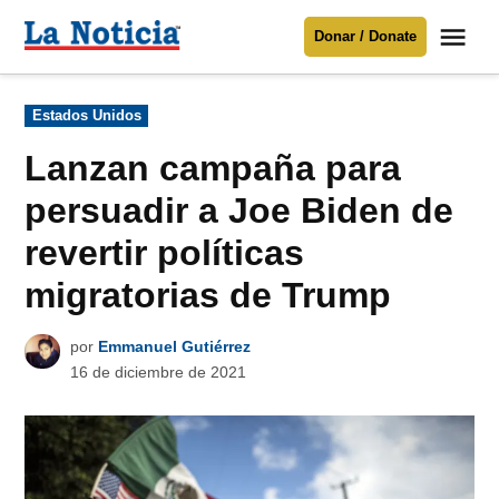
Saltar
Me
Donar / Donate
al
La
Noticia
contenido
Publicado
Estados Unidos
en
Para mantenerte informado necesitamos
tu apoyo
.
Lanzan campaña para
Donar
persuadir a Joe Biden de
revertir políticas
migratorias de Trump
por
Emmanuel Gutiérrez
16 de diciembre de 2021