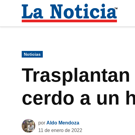
Saltar
al
La
contenido
Noti
Para mantenerte informado necesitamos
Publicado
Noticias
en
Trasplantan
cerdo a un 
por
Aldo Mendoza
11 de enero de 2022