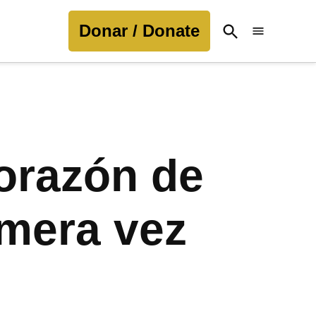
Donar / Donate
Open
Search
corazón de
imera vez