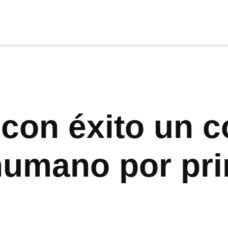
cia
tu apoyo
.
Donar
 con éxito un 
humano por pr