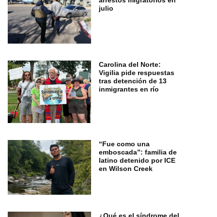
arrestos migratorios en
julio
Carolina del Norte:
Vigilia pide respuestas
tras detención de 13
inmigrantes en río
“Fue como una
emboscada”: familia de
latino detenido por ICE
en Wilson Creek
¿Qué es el síndrome del