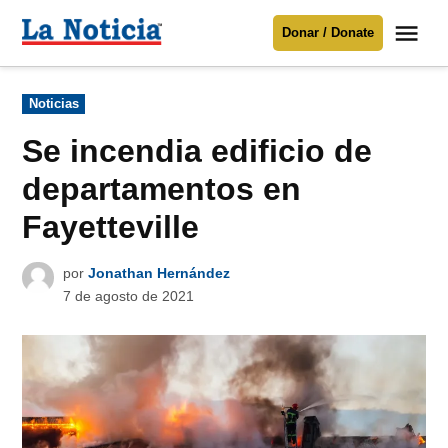
Saltar
Me
Donar / Donate
al
La
Noticia
contenido
Publicado
Noticias
en
Para mantenerte informado necesitamos
tu apoyo
.
Se incendia edificio de
Donar
departamentos en
Fayetteville
por
Jonathan Hernández
7 de agosto de 2021