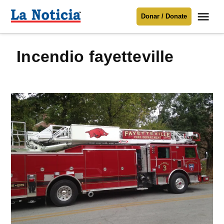
Saltar
Me
Donar / Donate
al
La
Noticia
contenido
incendio fayetteville
Para mantenerte informado necesitamos
tu apoyo
.
Donar