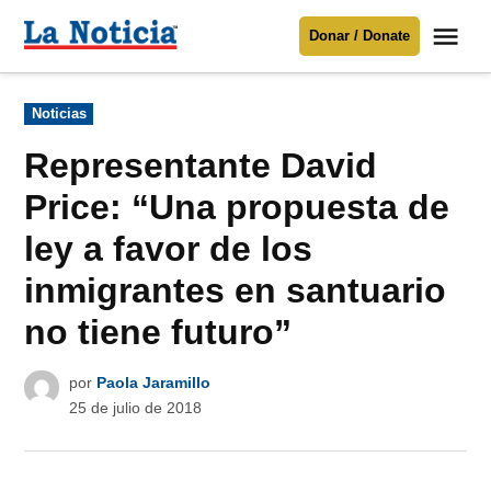
Saltar
Me
Donar / Donate
al
La
Noticia
contenido
Publicado
Noticias
en
Para mantenerte informado necesitamos
tu apoyo
.
Representante David
Donar
Price: “Una propuesta de
ley a favor de los
inmigrantes en santuario
no tiene futuro”
por
Paola Jaramillo
25 de julio de 2018