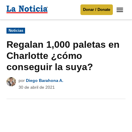
Saltar
Me
Donar / Donate
al
La
Noticia
contenido
Publicado
Noticias
en
Para mantenerte informado necesitamos
tu apoyo
.
Regalan 1,000 paletas en
Donar
Charlotte ¿cómo
conseguir la suya?
por
Diego Barahona A.
30 de abril de 2021