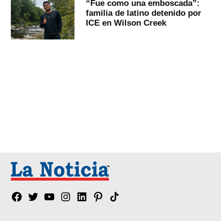
“Fue como una emboscada”:
familia de latino detenido por
ICE en Wilson Creek
Facebook
Twitter
YouTube
Instagram
Linkedin
Pinterest
Tik
tok