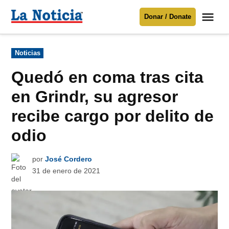
Saltar
Me
Donar / Donate
al
La
Noticia
contenido
Publicado
Noticias
en
Para mantenerte informado necesitamos
tu apoyo
.
Quedó en coma tras cita
Donar
en Grindr, su agresor
recibe cargo por delito de
odio
por
José Cordero
31 de enero de 2021