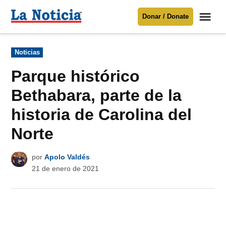
Saltar
Me
Donar / Donate
al
La
Noticia
contenido
Publicado
Noticias
en
Para mantenerte informado necesitamos
tu apoyo
.
Parque histórico
Donar
Bethabara, parte de la
historia de Carolina del
Norte
por
Apolo Valdés
21 de enero de 2021