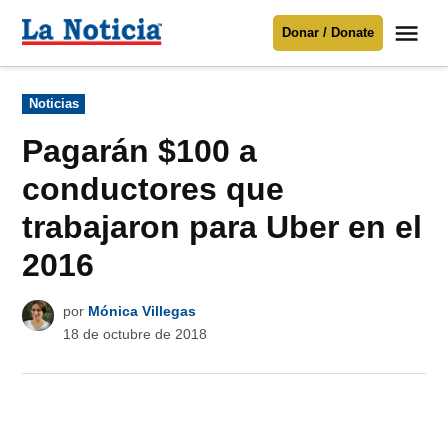
Saltar
Me
Donar / Donate
al
La
Noticia
contenido
Publicado
Noticias
en
Para mantenerte informado necesitamos
tu apoyo
.
Pagarán $100 a
Donar
conductores que
trabajaron para Uber en el
2016
por
Mónica Villegas
18 de octubre de 2018