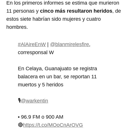
En los primeros informes se estima que murieron
11 personas y
cinco más resultaron heridos
, de
estos siete habrían sido mujeres y cuatro
hombres.
#AlAireEnW
|
@blanmirelesfire
,
corresponsal W
En Celaya, Guanajuato se registra
balacera en un bar, se reportan 11
muertos y 5 heridos
🎙
@warkentin
• 96.9 FM o 900 AM
🔴
https://t.co/MOoCnArOVG