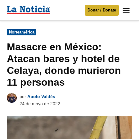
Saltar
Me
Donar / Donate
al
La
Noticia
contenido
Publicado
Norteamérica
en
Para mantenerte informado necesitamos
tu apoyo
.
Masacre en México:
Donar
Atacan bares y hotel de
Celaya, donde murieron
11 personas
por
Apolo Valdés
24 de mayo de 2022