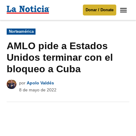
Saltar
Me
Donar / Donate
al
La
Noticia
contenido
Publicado
Norteamérica
en
Para mantenerte informado necesitamos
tu apoyo
.
AMLO pide a Estados
Donar
Unidos terminar con el
bloqueo a Cuba
por
Apolo Valdés
8 de mayo de 2022