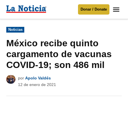
Saltar
Me
Donar / Donate
al
La
Noticia
contenido
Publicado
Noticias
en
Para mantenerte informado necesitamos
tu apoyo
.
México recibe quinto
Donar
cargamento de vacunas
COVID-19; son 486 mil
por
Apolo Valdés
12 de enero de 2021