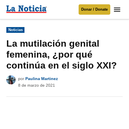
Saltar
Me
Donar / Donate
al
La
Noticia
contenido
Publicado
Noticias
en
Para mantenerte informado necesitamos
tu apoyo
.
La mutilación genital
Donar
femenina, ¿por qué
continúa en el siglo XXI?
por
Paulina Martinez
8 de marzo de 2021