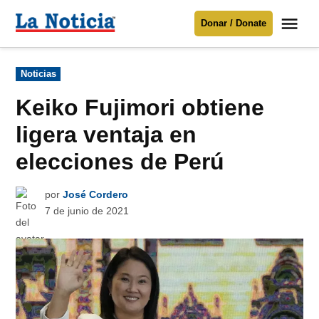
Saltar
Me
Donar / Donate
al
La
Noticia
contenido
Publicado
Noticias
en
Para mantenerte informado necesitamos
tu apoyo
.
Keiko Fujimori obtiene
Donar
ligera ventaja en
elecciones de Perú
por
José Cordero
7 de junio de 2021