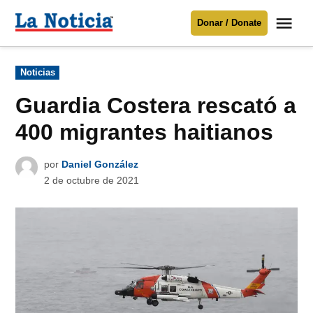
Saltar
Me
Donar / Donate
al
La
Noticia
contenido
Publicado
Noticias
en
Para mantenerte informado necesitamos
tu apoyo
.
Guardia Costera rescató a
Donar
400 migrantes haitianos
por
Daniel González
2 de octubre de 2021