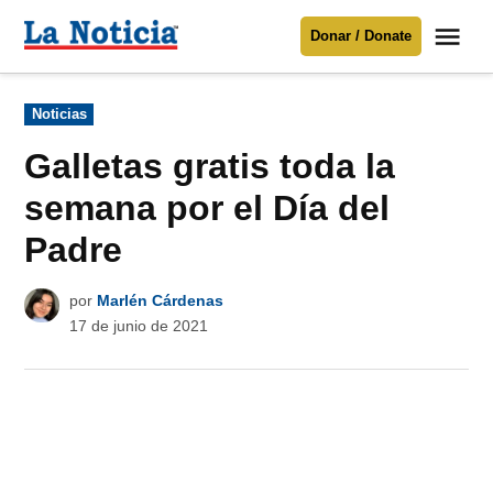
Saltar
Me
Donar / Donate
al
La
Noticia
contenido
Publicado
Noticias
en
Para mantenerte informado necesitamos
tu apoyo
.
Galletas gratis toda la
Donar
semana por el Día del
Padre
por
Marlén Cárdenas
17 de junio de 2021