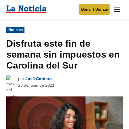
Saltar
Me
Donar / Donate
al
La
Noticia
contenido
Publicado
Noticias
en
Para mantenerte informado necesitamos
tu apoyo
.
Disfruta este fin de
Donar
semana sin impuestos en
Carolina del Sur
por
José Cordero
23 de junio de 2021