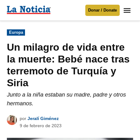
Saltar
Me
Donar / Donate
al
La
Noticia
contenido
Publicado
Europa
en
Para mantenerte informado necesitamos
tu apoyo
.
Un milagro de vida entre
Donar
la muerte: Bebé nace tras
terremoto de Turquía y
Siria
Junto a la niña estaban su madre, padre y otros
hermanos.
por
Jeralí Giménez
9 de febrero de 2023