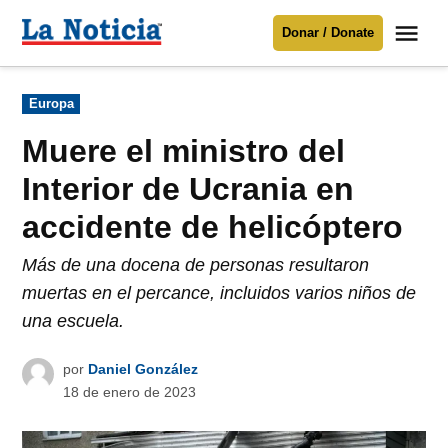
Saltar
Me
Donar / Donate
al
La
Noticia
contenido
Publicado
Europa
en
Para mantenerte informado necesitamos
tu apoyo
.
Muere el ministro del
Donar
Interior de Ucrania en
accidente de helicóptero
Más de una docena de personas resultaron
muertas en el percance, incluidos varios niños de
una escuela.
por
Daniel González
18 de enero de 2023