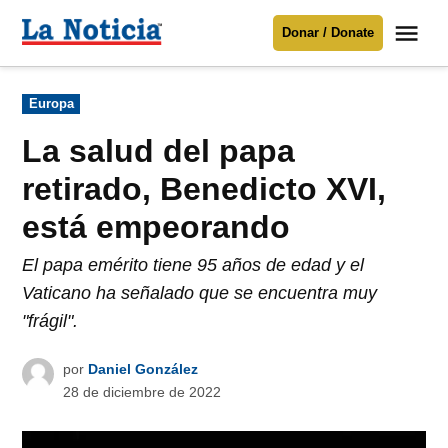
Saltar
Me
Donar / Donate
al
La
Noticia
contenido
Publicado
Europa
en
Para mantenerte informado necesitamos
tu apoyo
.
La salud del papa
Donar
retirado, Benedicto XVI,
está empeorando
El papa emérito tiene 95 años de edad y el
Vaticano ha señalado que se encuentra muy
"frágil".
por
Daniel González
28 de diciembre de 2022