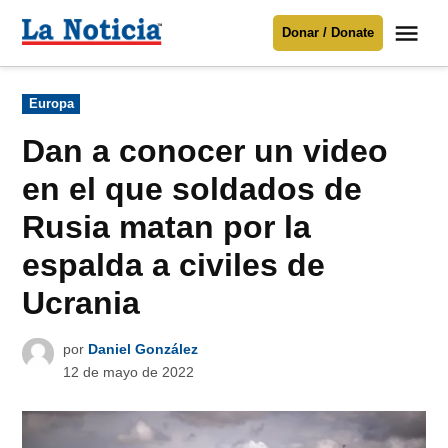
Saltar
Me
Donar / Donate
al
La
Noticia
contenido
Publicado
Europa
en
Para mantenerte informado necesitamos
tu apoyo
.
Dan a conocer un video
Donar
en el que soldados de
Rusia matan por la
espalda a civiles de
Ucrania
por
Daniel González
12 de mayo de 2022