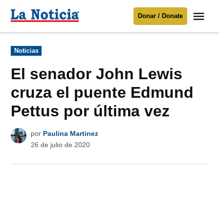
Saltar
Me
Donar / Donate
al
La
Noticia
contenido
Publicado
Noticias
en
Para mantenerte informado necesitamos
tu apoyo
.
El senador John Lewis
Donar
cruza el puente Edmund
Pettus por última vez
por
Paulina Martinez
26 de julio de 2020