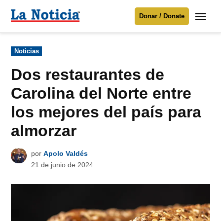
Saltar
Me
Donar / Donate
al
La
Noticia
contenido
Publicado
Noticias
en
Para mantenerte informado necesitamos
tu apoyo
.
Dos restaurantes de
Donar
Carolina del Norte entre
los mejores del país para
almorzar
por
Apolo Valdés
21 de junio de 2024