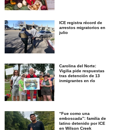
ICE registra récord de
arrestos migratorios en
julio
Carolina del Norte:
Vigilia pide respuestas
tras detención de 13
inmigrantes en río
“Fue como una
emboscada”: familia de
latino detenido por ICE
en Wilson Creek