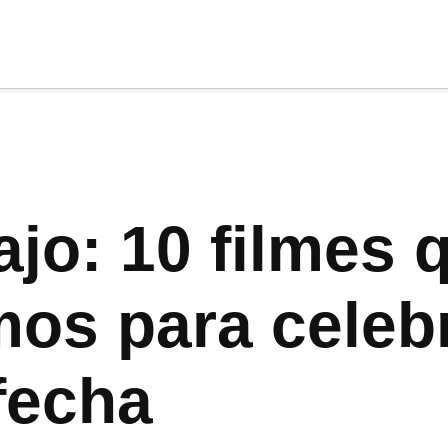
cia
tu apoyo
.
Donar
ajo: 10 filmes 
s para celebr
fecha