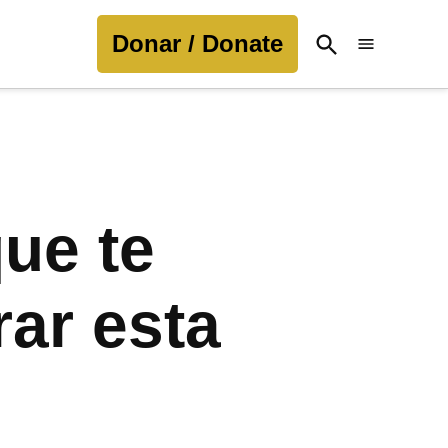
Donar / Donate
Open
Search
que te
ar esta