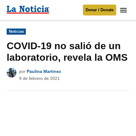
Saltar
Me
Donar / Donate
al
La
Noticia
contenido
Publicado
Noticias
en
Para mantenerte informado necesitamos
tu apoyo
.
COVID-19 no salió de un
Donar
laboratorio, revela la OMS
por
Paulina Martinez
9 de febrero de 2021