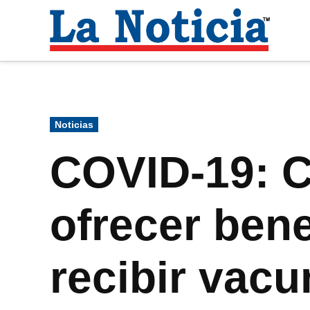
Saltar
al
La
contenido
Noti
Para mantenerte informado necesitamos
Publicado
Noticias
en
COVID-19: C
ofrecer ben
recibir vacu