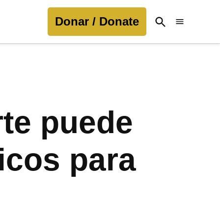
Donar / Donate
Open
Search
rte puede
icos para