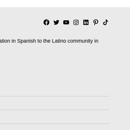
Facebook
Twitter
YouTube
Instagram
Linkedin
Pinterest
Tik
tok
ation in Spanish to the Latino community in