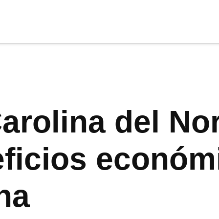
cia
tu apoyo
.
Donar
arolina del No
eficios económ
na