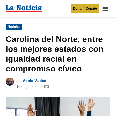
Saltar
Me
Donar / Donate
al
La
Noticia
contenido
Publicado
Noticias
en
Para mantenerte informado necesitamos
tu apoyo
.
Carolina del Norte, entre
Donar
los mejores estados con
igualdad racial en
compromiso cívico
por
Apolo Valdés
10 de junio de 2023