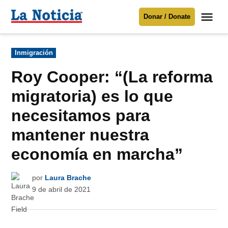
Saltar
Me
Donar / Donate
al
La
Noticia
contenido
Publicado
Inmigración
en
Para mantenerte informado necesitamos
tu apoyo
.
Roy Cooper: “(La reforma
Donar
migratoria) es lo que
necesitamos para
mantener nuestra
economía en marcha”
por
Laura Brache
9 de abril de 2021