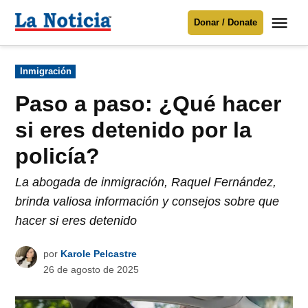
Saltar
Me
Donar / Donate
al
La
Noticia
contenido
Publicado
Inmigración
en
Para mantenerte informado necesitamos
tu apoyo
.
Paso a paso: ¿Qué hacer
Donar
si eres detenido por la
policía?
La abogada de inmigración, Raquel Fernández,
brinda valiosa información y consejos sobre que
hacer si eres detenido
por
Karole Pelcastre
26 de agosto de 2025