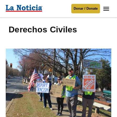
Saltar
Me
Donar / Donate
al
La
Noticia
contenido
Derechos Civiles
Para mantenerte informado necesitamos
tu apoyo
.
Donar