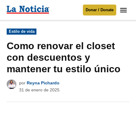
Saltar
Me
Donar / Donate
al
La
Noticia
contenido
Publicado
Estilo de vida
en
Para mantenerte informado necesitamos
tu apoyo
.
Como renovar el closet
Donar
con descuentos y
mantener tu estilo único
por
Reyna Pichardo
31 de enero de 2025