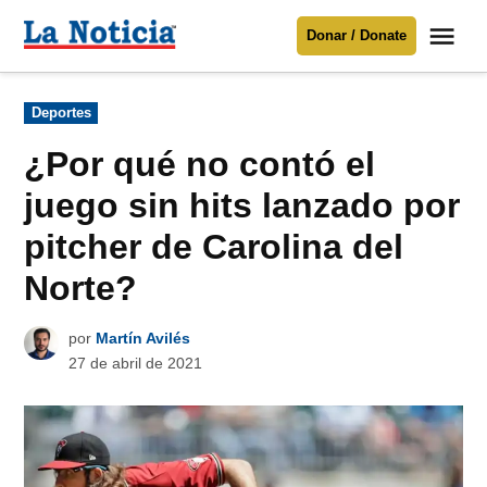
Saltar
Me
Donar / Donate
al
La
Noticia
contenido
Publicado
Deportes
en
Para mantenerte informado necesitamos
tu apoyo
.
¿Por qué no contó el
Donar
juego sin hits lanzado por
pitcher de Carolina del
Norte?
por
Martín Avilés
27 de abril de 2021