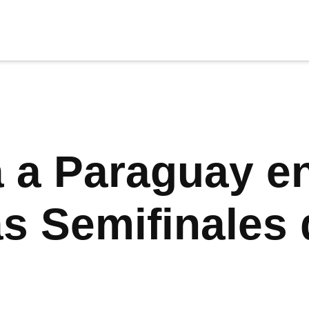
cia
tu apoyo
.
Donar
a a Paraguay e
las Semifinales