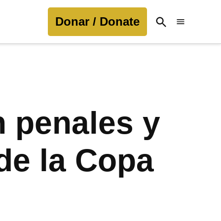
Donar / Donate
Open
Search
n penales y
 de la Copa