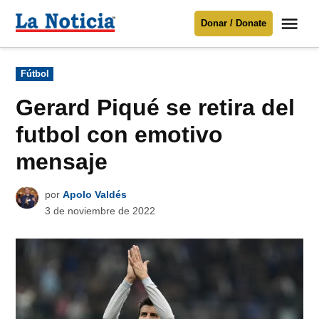
Saltar
Me
Donar / Donate
al
La
Noticia
contenido
Publicado
Fútbol
en
Para mantenerte informado necesitamos
tu apoyo
.
Gerard Piqué se retira del
Donar
futbol con emotivo
mensaje
por
Apolo Valdés
3 de noviembre de 2022