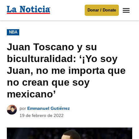
Saltar
Me
Donar / Donate
al
La
Noticia
contenido
Publicado
NBA
en
Para mantenerte informado necesitamos
tu apoyo
.
Juan Toscano y su
Donar
biculturalidad: ‘¡Yo soy
Juan, no me importa que
no crean que soy
mexicano’
por
Emmanuel Gutiérrez
19 de febrero de 2022