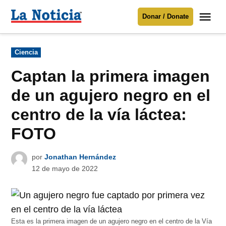
Saltar
Me
Donar / Donate
al
La
Noticia
contenido
Publicado
Ciencia
en
Para mantenerte informado necesitamos
tu apoyo
.
Captan la primera imagen
Donar
de un agujero negro en el
centro de la vía láctea:
FOTO
por
Jonathan Hernández
12 de mayo de 2022
Esta es la primera imagen de un agujero negro en el centro de la Vía