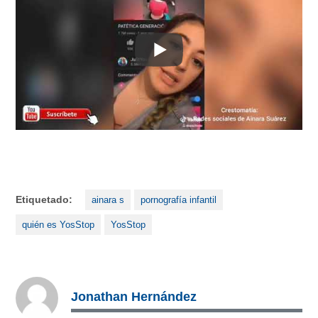
Etiquetado:
ainara s
pornografía infantil
quién es YosStop
YosStop
Jonathan Hernández