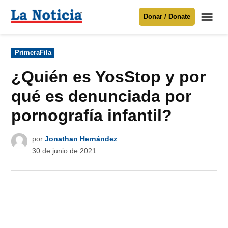
Saltar
Me
Donar / Donate
al
La
Noticia
contenido
Publicado
PrimeraFila
en
Para mantenerte informado necesitamos
tu apoyo
.
¿Quién es YosStop y por
Donar
qué es denunciada por
pornografía infantil?
por
Jonathan Hernández
30 de junio de 2021