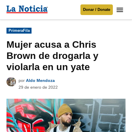
Saltar
Me
Donar / Donate
al
La
Noticia
contenido
Publicado
PrimeraFila
en
Para mantenerte informado necesitamos
tu apoyo
.
Mujer acusa a Chris
Donar
Brown de drogarla y
violarla en un yate
por
Aldo Mendoza
29 de enero de 2022