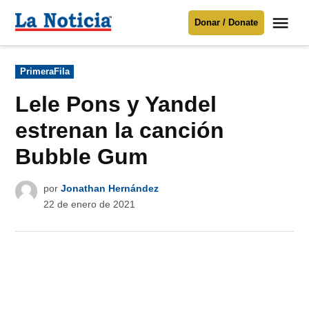
Saltar
Me
Donar / Donate
al
La
Noticia
contenido
Publicado
PrimeraFila
en
Para mantenerte informado necesitamos
tu apoyo
.
Lele Pons y Yandel
Donar
estrenan la canción
Bubble Gum
por
Jonathan Hernández
22 de enero de 2021