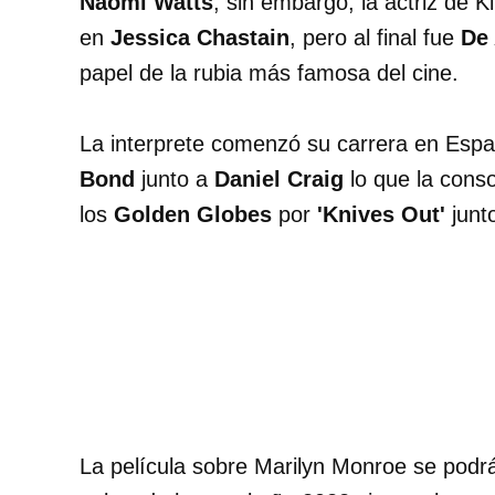
Naomi Watts
; sin embargo, la actriz de K
en
Jessica Chastain
, pero al final fue
De
papel de la rubia más famosa del cine.
La interprete comenzó su carrera en Espa
Bond
junto a
Daniel Craig
lo que la cons
los
Golden Globes
por
'Knives Out'
junt
La película sobre Marilyn Monroe se podrá