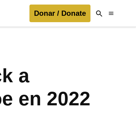
Donar / Donate
Open
Search
ck a
oe en 2022