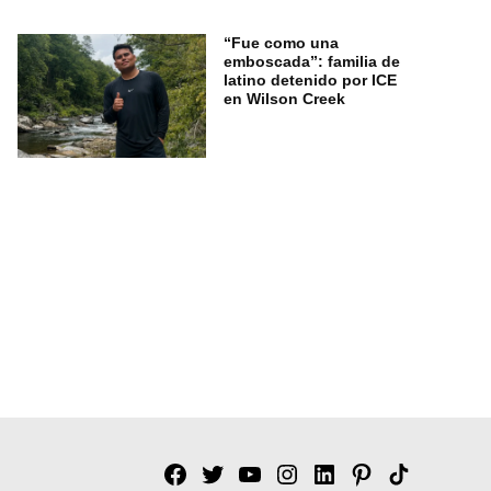
“Fue como una
emboscada”: familia de
latino detenido por ICE
en Wilson Creek
Facebook
Twitter
YouTube
Instagram
Linkedin
Pinterest
Tik