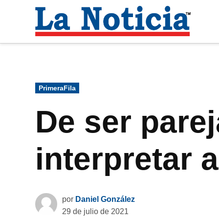
Saltar
al
La
contenido
Noti
Para mantenerte informado necesitamos
Publicado
PrimeraFila
en
De ser parej
interpretar 
por
Daniel González
29 de julio de 2021