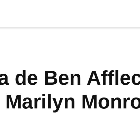
cia
tu apoyo
.
Donar
a de Ben Affle
a Marilyn Monr