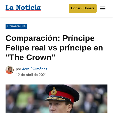
Saltar
Me
Donar / Donate
al
La
Noticia
contenido
Publicado
PrimeraFila
en
Para mantenerte informado necesitamos
tu apoyo
.
Comparación: Príncipe
Donar
Felipe real vs príncipe en
"The Crown"
por
Jeralí Giménez
12 de abril de 2021