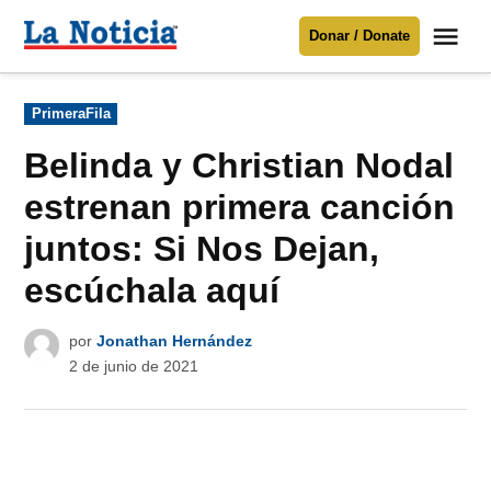
Saltar
Me
Donar / Donate
al
La
Noticia
contenido
Publicado
PrimeraFila
en
Para mantenerte informado necesitamos
tu apoyo
.
Belinda y Christian Nodal
Donar
estrenan primera canción
juntos: Si Nos Dejan,
escúchala aquí
por
Jonathan Hernández
2 de junio de 2021