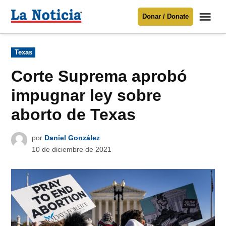
Saltar
Me
Donar / Donate
al
La
Noticia
contenido
Publicado
Texas
en
Para mantenerte informado necesitamos
tu apoyo
.
Corte Suprema aprobó
Donar
impugnar ley sobre
aborto de Texas
por
Daniel González
10 de diciembre de 2021