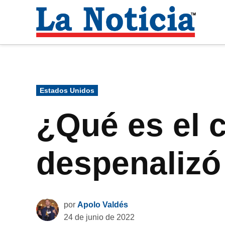
Saltar
al
La
contenido
Noti
Para mantenerte informado necesitamos
Publicado
Estados Unidos
en
¿Qué es el 
despenalizó
por
Apolo Valdés
24 de junio de 2022