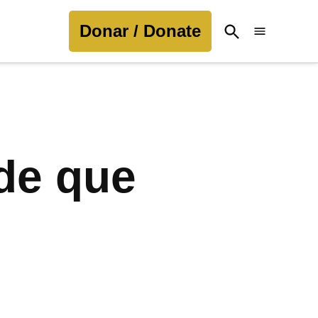
Donar / Donate
Open
Search
de que