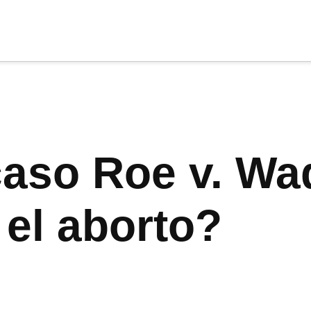
cia
tu apoyo
.
Donar
caso Roe v. Wa
 el aborto?