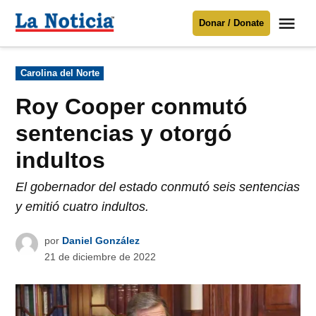
Saltar
Me
Donar / Donate
al
La
Noticia
contenido
Publicado
Carolina del Norte
en
Para mantenerte informado necesitamos
tu apoyo
.
Roy Cooper conmutó
Donar
sentencias y otorgó
indultos
El gobernador del estado conmutó seis sentencias
y emitió cuatro indultos.
por
Daniel González
21 de diciembre de 2022