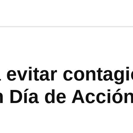
cia
tu apoyo
.
Donar
 evitar contag
 Día de Acción