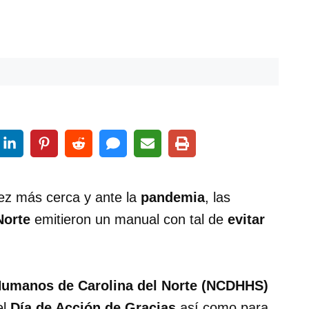
ez más cerca y ante la
pandemia
, las
Norte
emitieron un manual con tal de
evitar
Humanos de Carolina del Norte (NCDHHS)
el
Día de Acción de Gracias
así como para