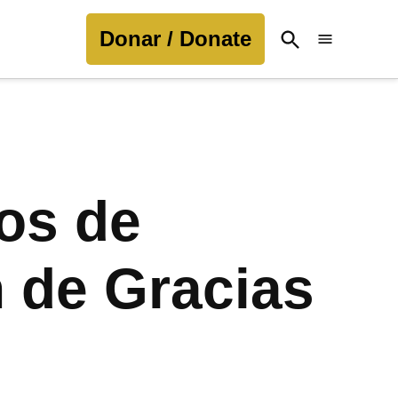
Donar / Donate
Open
Search
ios de
 de Gracias