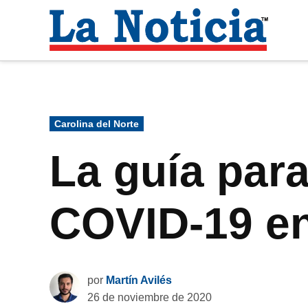
Saltar
al
La
contenido
Noti
Para mantenerte informado necesitamos
Publicado
Carolina del Norte
en
La guía para
COVID-19 en
por
Martín Avilés
26 de noviembre de 2020