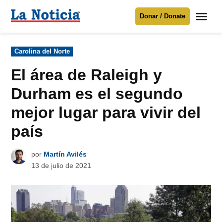
Saltar
Me
Donar / Donate
al
La
Noticia
contenido
Publicado
Carolina del Norte
en
Para mantenerte informado necesitamos
tu apoyo
.
El área de Raleigh y
Donar
Durham es el segundo
mejor lugar para vivir del
país
por
Martín Avilés
13 de julio de 2021